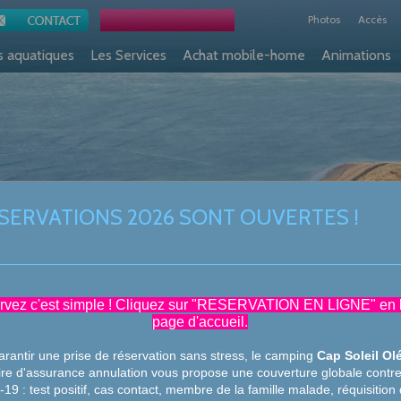
Accueil
Photos
Accès
s aquatiques
Les Services
Achat mobile-home
Animations
SERVATIONS 2026 SONT OUVERTES !
rvez c'est simple ! Cliquez sur "RESERVATION EN LIGNE" en 
page d'accueil.
rantir une prise de réservation sans stress, le camping
Cap Soleil Ol
re d'assurance annulation vous propose une couverture globale contre
d-19 : test positif, cas contact, membre de la famille malade, réquisition