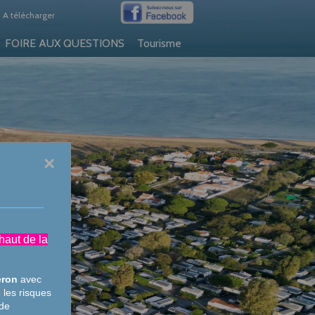
A télécharger
FOIRE AUX QUESTIONS
Tourisme
×
haut de la
éron
avec
 les risques
 de