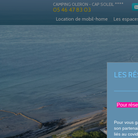
CAMPING OLERON - CAP SOLEIL ****
05 46 47 83 03
Location de mobil-home
Les espace
LES RÉ
Pour rése
Pour vous ga
son partenai
liés au covi