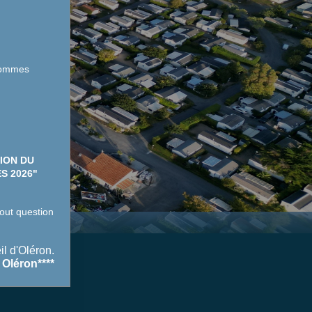
sommes
ION DU
S 2026"
out question
il d'Oléron.
 Oléron****