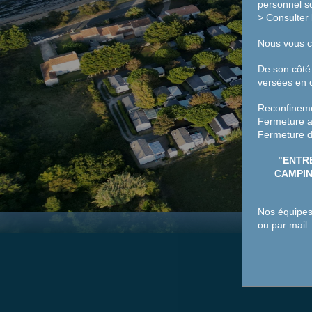
personnel so
>
Consulter 
Nous vous co
De son côté
versées en c
Reconfineme
Fermeture a
Fermeture d
"ENTR
CAMPIN
Nos équipes 
ou par mail 